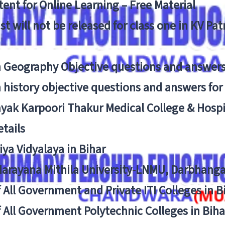
ent for Online Learning – Free Material
list will not be released for class one in KV Pa
n Geography Objective questions and answers
n history objective questions and answers fo
yak Karpoori Thakur Medical College & Hos
tails
ya Vidyalaya in Bihar
 Narayana Mithila University-LNMU, Darbhang
f All Government and Private ITI Colleges in 
f All Government Polytechnic Colleges in Biha