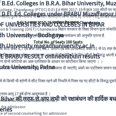
f B.Ed. Colleges in B.R.A. Bihar University, Mu
lege, Chandwara (PTEC) D.El.Ed सत्र 2017-19 मे कुल 100 सीटों पर नामां
f D.El. Ed. Colleges under BRABU Muzaffarpur 
ला/पुरुष अभ्यर्थियों से आवेदन आमंत्रित किया जाना है| नामाकंन हेतु शर्ते एबं आहर्त
D.El.Ed सत्र 2017-19 नामांकन हेतु सूचना Chandwara
OF UNIVERSITIES AND COLLEGES IN BIHAR
n & Training (DIET) Chandwara बिहार सरकार के शिक्षा विभाग द्वारा संचालित श
h University – Bodhgaya
;N C T E द्वारा प्रतिवर्ष 100 सीटों
पर
नामांकन की अनुमति प्राप्त है.
Total No. of Seats 100 Seats
h University magadhuniversity.ac.in
% सीटे कक्षा 6,7 एबं 8 के लिए T.E.T उत्तीर्ण एबं शेष 50% सीटे कक्षा 01 से 05 तक के 
E BRABU RESULT onlinebrabuin results
लिए उपलब्ध रहेगा । चयन का आधार दोनों श्रेणियों के लिए सीटों के विरुद्ध अपनी श्र
र्माण दोनों कोटियो का अंक प्रतिशत के आधार पर कोटीवार किया जाएगा । ।
utra University, Patna
 के रूप मे नियोजित अभ्यार्थीयो को प्राथमिकता दी जाएगी| अंको का प्रतिशत समान रह
ं मे से किसी भी श्रेणी मे सीट रिक्त रहने की स्थिति मे रिक्त रह गए सीटों के विरुद्ध दूस
यूनतम आयु 17 बर्ष होना आवश्यक है ।
Bihar की तरफ से आप सभी को रक्षाबंधन की हार्दिक बध
ortant Notice Chandwara (Bihar)
g for admission
eries
ce of second counselling for admission