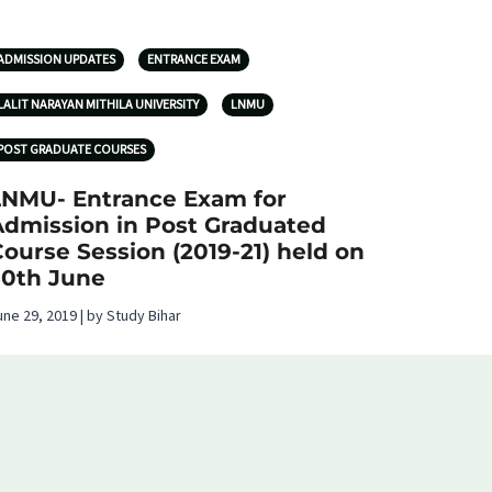
ADMISSION UPDATES
ENTRANCE EXAM
LALIT NARAYAN MITHILA UNIVERSITY
LNMU
POST GRADUATE COURSES
LNMU- Entrance Exam for
Admission in Post Graduated
ourse Session (2019-21) held on
30th June
une 29, 2019 | by Study Bihar