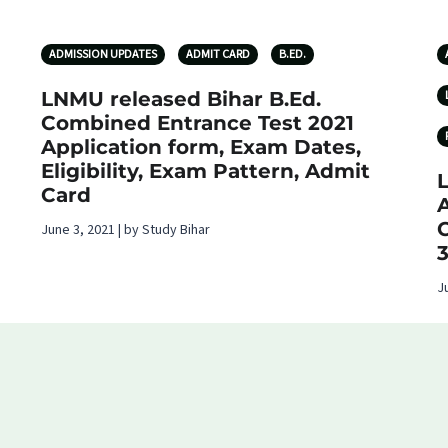
ADMISSION UPDATES
ADMIT CARD
B.ED.
LNMU released Bihar B.Ed.
Combined Entrance Test 2021
Application form, Exam Dates,
Eligibility, Exam Pattern, Admit
Card
C
June 3, 2021 | by Study Bihar
J