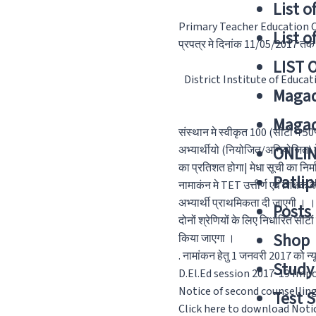
List o
Primary Teacher Education Col
List o
प्रपत्र मे दिनांक 11/05/2017 तक महि
LIST 
District Institute of Educatio
Magad
Magad
संस्थान मे स्वीकृत 100 (सीटों मे 50
ONLIN
अभ्यार्थीयो (नियोजित/अनियोजित) के 
का प्रतिशत होगा| मेधा सूची का नि
Patlip
नामाकंन मे TET उत्तीर्ण एबं शिक्षक
अभ्यार्थी प्राथमिकता दी जाएगी । ।
Posts
दोनों श्रेणियों के लिए निर्धारित सीटो
Shop
किया जाएगा ।
. नामांकन हेतु 1 जनवरी 2017 को न्
Study 
D.El.Ed session 2017-19 Imp
Notice of second counsellin
Test S
Click here to download Noti