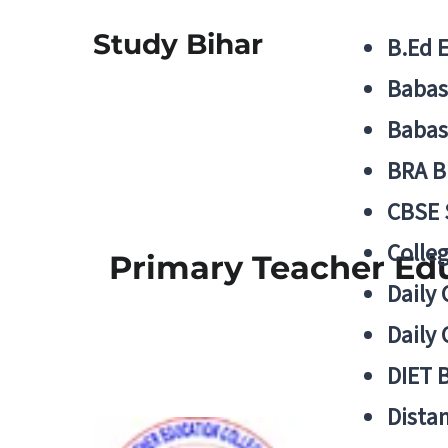
Study Bihar
B.Ed 
Babas
Babas
BRA B
CBSE
Colle
Primary Teacher Ed
Daily 
Daily 
DIET 
Distan