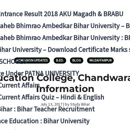
Entrance Result 2018 AKU Magadh & BRABU
aheb Bhimrao Ambedkar Bihar University – 
aheb Bhimrao Ambedkar Bihar University : B
ihar University – Download Certificate Marks
 SCHOOLS
ADMISSION UPDATES
B.ED.
BLOG
MUZAFFARPUR
ge Under PATNA UNIVERSITY
ucation College, Chandwara
Current Affairs
Information
Current Affairs Quiz – Hindi & English
July 13, 2017 | by Study Bihar
Bihar : Bihar Teacher Recruitment
ce Education : Bihar University