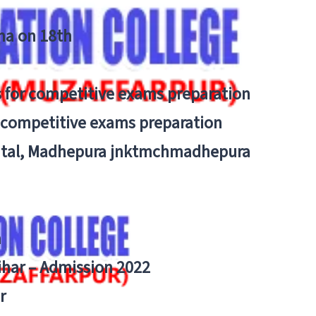
tna on 18th
 for competitive exams preparation
r competitive exams preparation
pital, Madhepura jnktmchmadhepura
a
Bihar – Admission 2022
r