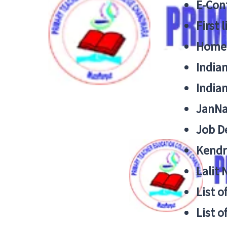
E-Cont
First 
Home
India
India
JanNa
Job De
Kendri
Lalit
List o
List o